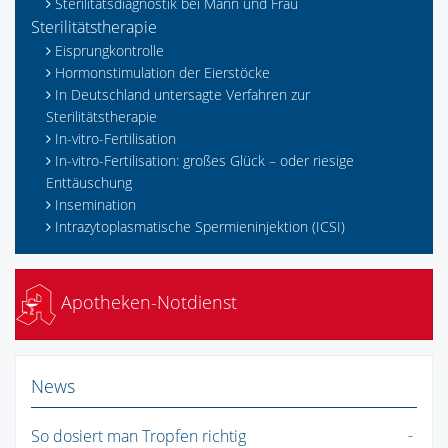
Sterilitätsdiagnostik bei Mann und Frau
Sterilitätstherapie
Eisprungkontrolle
Hormonstimulation der Eierstöcke
In Deutschland untersagte Verfahren zur
Sterilitätstherapie
In-vitro-Fertilisation
In-vitro-Fertilisation: großes Glück – oder riesige
Enttäuschung
Insemination
Intrazytoplasmatische Spermieninjektion (ICSI)
Apotheken-Notdienst
News
So dosiert man Tropfen richtig